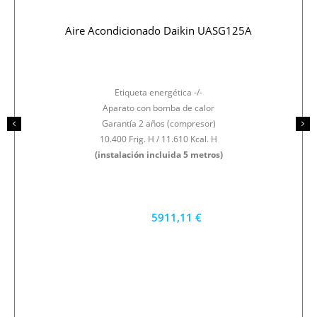
Aire Acondicionado Daikin UASG125A
Etiqueta energética -/-
Aparato con bomba de calor
Garantía 2 años (compresor)
10.400 Frig. H / 11.610 Kcal. H
(instalación incluida 5 metros)
5911,11 €
5320 €
PRECIO AL CONTADO
164.20 €
36 MESES