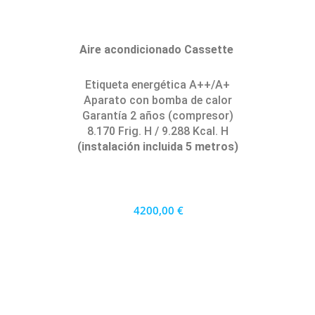
Aire acondicionado Cassette
Etiqueta energética A++/A+
Aparato con bomba de calor
Garantía 2 años (compresor)
8.170 Frig. H / 9.288 Kcal. H
(instalación incluida 5 metros)
4200,00 €
3780 €
PRECIO AL CONTADO
116.67 €
36 MESES