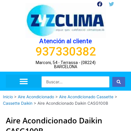
Ir
F
T
a
w
al
c
i
contenido
e
t
b
t
o
e
o
r
Atención al cliente
k
937330382
Marconi, 54 - Terrassa - (08224)
BARCELONA
Search
...
Inicio
>
Aire Acondicionado
>
Aire Acondicionado Cassette
>
Cassette Daikin
>
Aire Acondicionado Daikin CASG100B
Aire Acondicionado Daikin